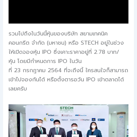
รวมไปถึงในวันนี้หุ้นของบริษัท สยามเทคนิค
คอนกรีต จำกัด (มหาชน) หรือ STECH อยู่ในช่วง
ให้เปิดจองหุ้น IPO ซึ่งเคาะราคาอยู่ที่ 2.78 บาท/
หุ้น โดยมีกำหนดการ IPO ในวัน
ที่ 23 กรกฎาคม 2564 ที่จะถึงนี้ ใครสนใจก็สามารถ
เข้าไปจองกันได้ หรือตั้งตารอวัน IPO เข้าตลาดได้
เลยครับ