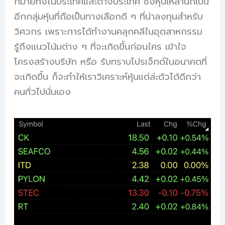
กมายทั้งในประเทศและต่างประเทศ ซึ่งหุ้นเหล่านี้ก็เป็น
อีกกลุ่มหุ้นที่ถือเป็นทางเลือกดี ๆ ที่น่าลงทุนสำหรับ
วิศวกร เพราะการได้ทำงานคลุกคลีในอุตสาหกรรม
รู้ถึงแนวโน้มต่าง ๆ ที่จะเกิดขึ้นก่อนใคร เข้าใจ
โครงสร้างบริษัท หรือ รับทราบโปรเจ็กต์ในอนาคตที่
จะเกิดขึ้น ก็จะทำให้เราวิเคราะห์หุ้นแต่ล่ะตัวได้ดีกว่า
คนทั่วไปนั่นเอง