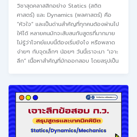
วิชาสุดคลาสสิกอย่าง Statics (สถิต
ศาสตร์) และ Dynamics (พลศาสตร์) คือ
“หัวใจ” และเป็นด่านสำคัญที่ทุกคนต้องผ่านไป
ให้ได้ หลายคนมักจะสับสนกับสูตรที่มากมาย
ไม่รู้ว่าโจทย์แบบนี้ต้องเริ่มยังไง หรือพลาด
ง่ายๆ กับจุดเล็กๆ น้อยๆ วันนี้เราจะมา “เจาะ
ลึก” เนื้อหาสำคัญที่มักออกสอบ โดยสรุปเป็น