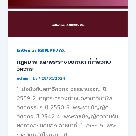
EnGenius เตรียมสอบ กว.
กฎหมาย และพระราชบัญญัติ ที่เกี่ยวกับ
วิศวกร
admin_nbs
/
28/05/2024
1. ข้อบังคับสภาวิศวกร จรรยาบรรณ ปี
2559 2. กฎกระทรวงกำหนดสาขาวิชาชีพ
วิศวกรรมฯ ปี 2550 3. พระราชบัญญัติ
วิศวกร ปี 2542 4. พระราชบัญญัติความรับ
ผิดทางละเมิดของเจ้าหน้าที่ ปี 2539 5. พระ
ราชบัญญัติโรงงาน ปี