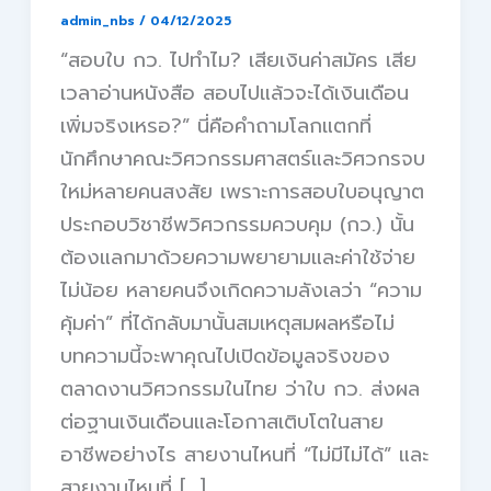
admin_nbs
/
04/12/2025
“สอบใบ กว. ไปทำไม? เสียเงินค่าสมัคร เสีย
เวลาอ่านหนังสือ สอบไปแล้วจะได้เงินเดือน
เพิ่มจริงเหรอ?” นี่คือคำถามโลกแตกที่
นักศึกษาคณะวิศวกรรมศาสตร์และวิศวกรจบ
ใหม่หลายคนสงสัย เพราะการสอบใบอนุญาต
ประกอบวิชาชีพวิศวกรรมควบคุม (กว.) นั้น
ต้องแลกมาด้วยความพยายามและค่าใช้จ่าย
ไม่น้อย หลายคนจึงเกิดความลังเลว่า “ความ
คุ้มค่า” ที่ได้กลับมานั้นสมเหตุสมผลหรือไม่
บทความนี้จะพาคุณไปเปิดข้อมูลจริงของ
ตลาดงานวิศวกรรมในไทย ว่าใบ กว. ส่งผล
ต่อฐานเงินเดือนและโอกาสเติบโตในสาย
อาชีพอย่างไร สายงานไหนที่ “ไม่มีไม่ได้” และ
สายงานไหนที่ […]