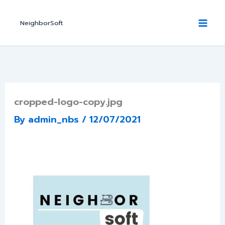
Skip
to
NeighborSoft
content
cropped-logo-copy.jpg
By
admin_nbs
/
12/07/2021